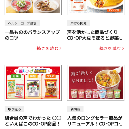
ヘルシーコープ通信
声から開発
一品もののバランスアップ
声を活かした商品づくり
のコツ
CO･OP大豆そぼろと野菜ミ
ックスドライパック（にん
続きを読む
続きを読む
じん・コーン入り）
取り組み
新商品
組合員の声でわかった ○○
人気のロングセラー商品が
といえばこのCO･OP商品！
リニューアル！CO･OPコー