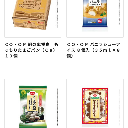
ＣＯ・ＯＰ 朝の応援食 も
ＣＯ・ＯＰ バニラシューア
っちりたまごパン（Ｃａ）
イス ８個入（３５ｍｌ×８
１０個
個）