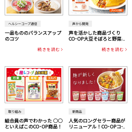
ヘルシーコープ通信
声から開発
一品もののバランスアップ
声を活かした商品づくり
のコツ
CO･OP大豆そぼろと野菜ミ
ックスドライパック（にん
続きを読む
続きを読む
じん・コーン入り）
取り組み
新商品
組合員の声でわかった ○○
人気のロングセラー商品が
といえばこのCO･OP商品！
リニューアル！CO･OPコー