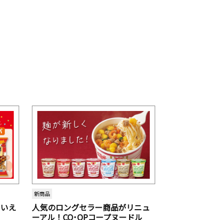
新商品
といえ
人気のロングセラー商品がリニュ
ーアル！CO･OPコープヌードル