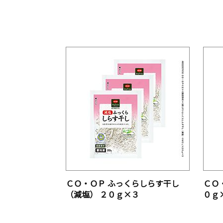
ＣＯ・ＯＰ ふっくらしらす干し
ＣＯ
（減塩） ２０ｇ×３
０ｇ