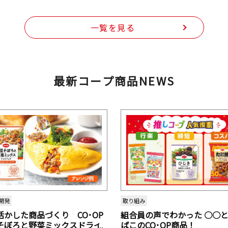
一覧を見る
最新コープ商品NEWS
開発
取り組み
活かした商品づくり CO･OP
組合員の声でわかった ○○
そぼろと野菜ミックスドライ
ばこのCO･OP商品！