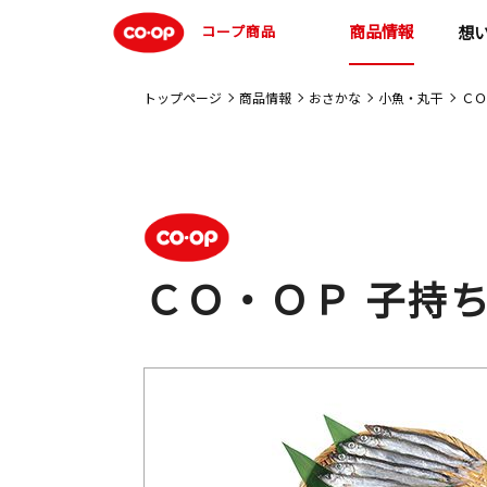
商品情報
コープ商品
想
トップページ
商品情報
おさかな
小魚・丸干
ＣＯ
ＣＯ・ＯＰ 子持