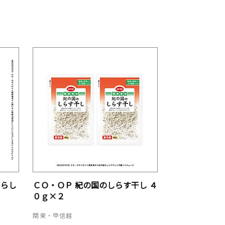
くらし
ＣＯ・ＯＰ 紀の国のしらす干し ４
０ｇ×２
関東・甲信越