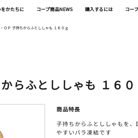
いをかたちに
コープ商品NEWS
購入するには
コー
・ＯＰ 子持ちからふとししゃも １６０ｇ
ちからふとししゃも １６０
商品特長
子持ちからふとししゃもを、
やすいバラ凍結です