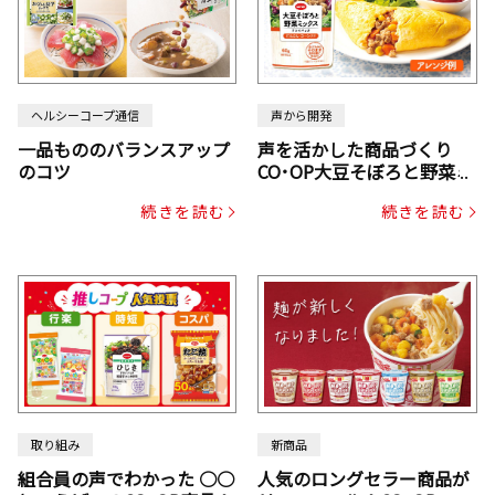
ヘルシーコープ通信
声から開発
一品もののバランスアップ
声を活かした商品づくり
のコツ
CO･OP大豆そぼろと野菜ミ
ックスドライパック（にん
続きを読む
続きを読む
じん・コーン入り）
取り組み
新商品
組合員の声でわかった ○○
人気のロングセラー商品が