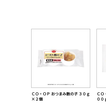
ＣＯ・ＯＰ おつまみ数の子 ３０ｇ
ＣＯ
×２個
００