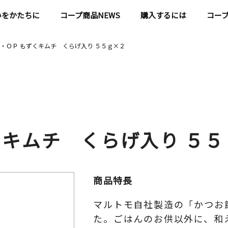
いをかたちに
コープ商品NEWS
購入するには
コー
・ＯＰ もずくキムチ くらげ入り ５５ｇ×２
くキムチ くらげ入り ５５
商品特長
マルトモ自社製造の「かつお
た。ごはんのお供以外に、和