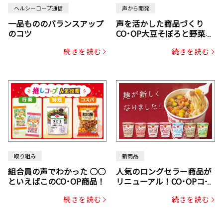
ヘルシーコープ通信
声から開発
一品もののバランスアップ
声を活かした商品づくり
のコツ
CO･OP大豆そぼろと野菜ミ
ックスドライパック（にん
続きを読む
続きを読む
じん・コーン入り）
取り組み
新商品
組合員の声でわかった ○○
人気のロングセラー商品が
といえばこのCO･OP商品！
リニューアル！CO･OPコー
プヌードル
続きを読む
続きを読む