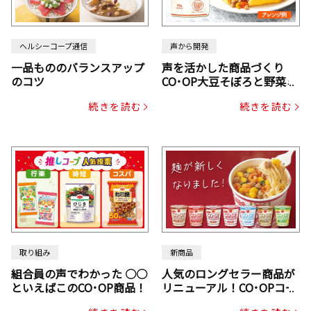
ヘルシーコープ通信
声から開発
一品もののバランスアップ
声を活かした商品づくり
のコツ
CO･OP大豆そぼろと野菜ミ
ックスドライパック（にん
続きを読む
続きを読む
じん・コーン入り）
取り組み
新商品
組合員の声でわかった ○○
人気のロングセラー商品が
といえばこのCO･OP商品！
リニューアル！CO･OPコー
プヌードル