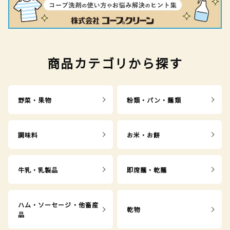
商品カテゴリから探す
野菜・果物
粉類・パン・麺類
調味料
お米・お餅
牛乳・乳製品
即席麺・乾麺
ハム・ソーセージ・他畜産
乾物
品