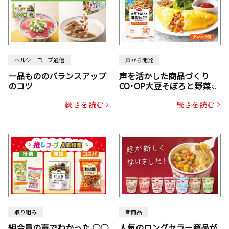
ヘルシーコープ通信
声から開発
一品もののバランスアップ
声を活かした商品づくり
のコツ
CO･OP大豆そぼろと野菜ミ
ックスドライパック（にん
続きを読む
続きを読む
じん・コーン入り）
取り組み
新商品
組合員の声でわかった ○○
人気のロングセラー商品が