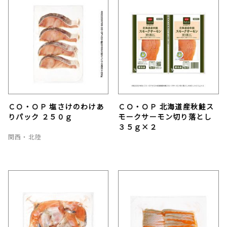
ＣＯ・ＯＰ 塩さけのわけあ
ＣＯ・ＯＰ 北海道産秋鮭ス
りパック ２５０ｇ
モークサーモン切り落とし
３５ｇ×２
関西・北陸