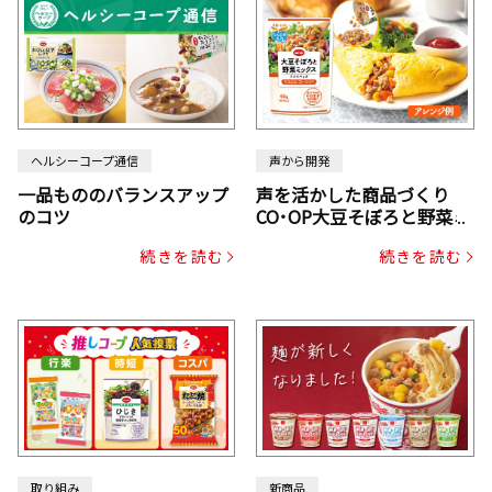
ヘルシーコープ通信
声から開発
一品もののバランスアップ
声を活かした商品づくり
のコツ
CO･OP大豆そぼろと野菜ミ
ックスドライパック（にん
続きを読む
続きを読む
じん・コーン入り）
取り組み
新商品