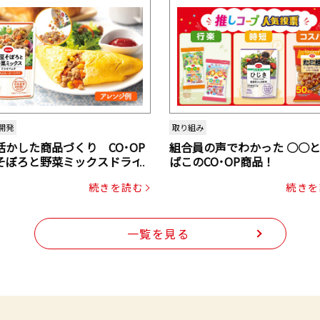
開発
取り組み
活かした商品づくり CO･OP
組合員の声でわかった ○○
そぼろと野菜ミックスドライ
ばこのCO･OP商品！
ク（にんじん・コーン入り）
続きを読む
続きを
一覧を見る