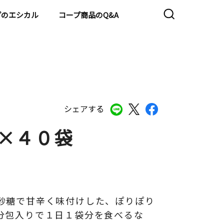
プのエシカル
コープ商品のQ&A
シェアする
ｇ×４０袋
砂糖で甘辛く味付けした、ぽりぽり
分包入りで１日１袋分を食べるな