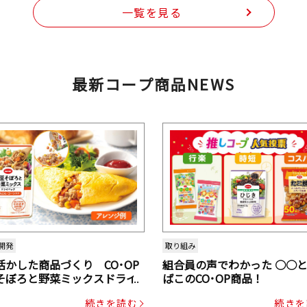
一覧を見る
最新コープ商品NEWS
開発
取り組み
活かした商品づくり CO･OP
組合員の声でわかった ○○
そぼろと野菜ミックスドライ
ばこのCO･OP商品！
ク（にんじん・コーン入り）
続きを読む
続きを