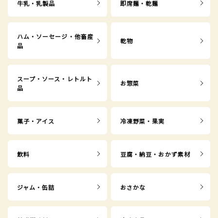
牛乳・乳製品
即席麺・乾麺
ハム・ソーセージ・他畜産
乾物
品
スープ・ソース・レトルト
お惣菜
品
菓子・アイス
冷凍野菜・果実
飲料
豆腐・納豆・おかず素材
ジャム・缶詰
おさかな