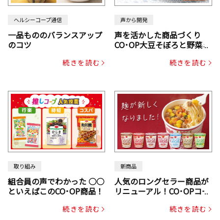
ヘルシーコープ通信
声から開発
一品もののバランスアップ
声を活かした商品づくり
のコツ
CO･OP大豆そぼろと野菜ミ
ックスドライパック（にん
続きを読む
続きを読む
じん・コーン入り）
取り組み
新商品
組合員の声でわかった ○○
人気のロングセラー商品が
といえばこのCO･OP商品！
リニューアル！CO･OPコー
プヌードル
続きを読む
続きを読む