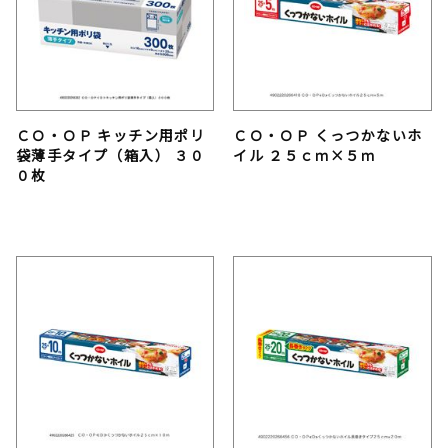
ＣＯ・ＯＰ キッチン用ポリ
ＣＯ・ＯＰ くっつかないホ
袋薄手タイプ（箱入） ３０
イル ２５ｃｍ×５ｍ
０枚