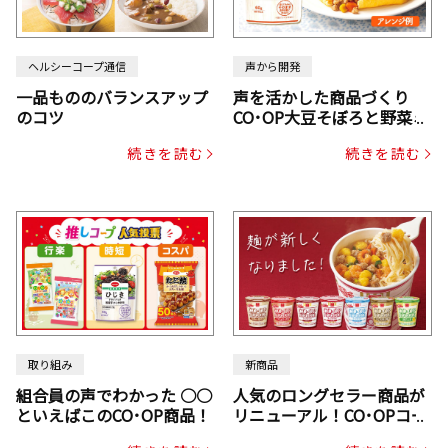
ヘルシーコープ通信
声から開発
一品もののバランスアップ
声を活かした商品づくり
のコツ
CO･OP大豆そぼろと野菜ミ
ックスドライパック（にん
続きを読む
続きを読む
じん・コーン入り）
取り組み
新商品
組合員の声でわかった ○○
人気のロングセラー商品が
といえばこのCO･OP商品！
リニューアル！CO･OPコー
プヌードル