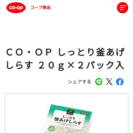
コープ商品
ＣＯ・ＯＰ しっとり釜あげ
しらす ２０ｇ×２パック入
シェアする