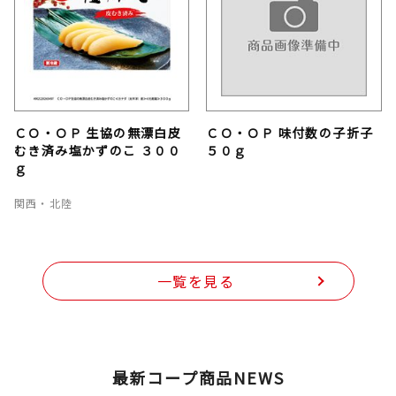
ＣＯ・ＯＰ 生協の無漂白皮
ＣＯ・ＯＰ 味付数の子折子
むき済み塩かずのこ ３００
５０ｇ
ｇ
関西・北陸
一覧を見る
最新コープ商品NEWS