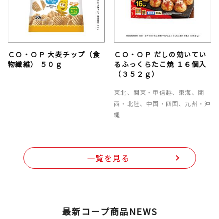
ＣＯ・ＯＰ 大麦チップ（食
ＣＯ・ＯＰ だしの効いてい
物繊維） ５０ｇ
るふっくらたこ焼 １６個入
（３５２ｇ）
東北、関東・甲信越、東海、関
西・北陸、中国・四国、九州・沖
縄
一覧を見る
最新コープ商品NEWS