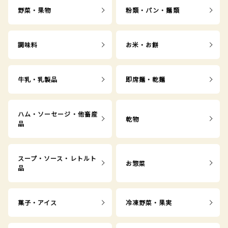
野菜・果物
粉類・パン・麺類
調味料
お米・お餅
牛乳・乳製品
即席麺・乾麺
ハム・ソーセージ・他畜産
乾物
品
スープ・ソース・レトルト
お惣菜
品
菓子・アイス
冷凍野菜・果実