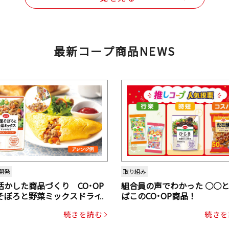
最新コープ商品NEWS
開発
取り組み
活かした商品づくり CO･OP
組合員の声でわかった ○○
そぼろと野菜ミックスドライ
ばこのCO･OP商品！
ク（にんじん・コーン入り）
続きを読む
続きを