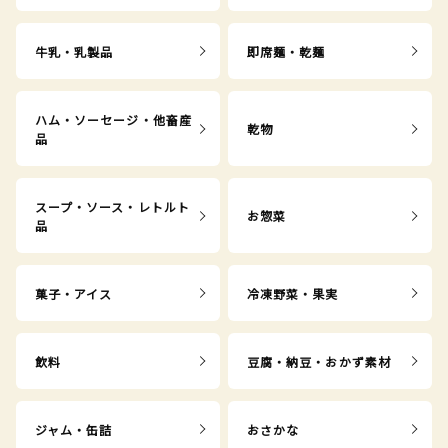
牛乳・乳製品
即席麺・乾麺
ハム・ソーセージ・他畜産
乾物
品
スープ・ソース・レトルト
お惣菜
品
菓子・アイス
冷凍野菜・果実
飲料
豆腐・納豆・おかず素材
ジャム・缶詰
おさかな