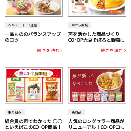
ヘルシーコープ通信
声から開発
一品もののバランスアップ
声を活かした商品づくり
のコツ
CO･OP大豆そぼろと野菜ミ
ックスドライパック（にん
続きを読む
続きを読む
じん・コーン入り）
取り組み
新商品
組合員の声でわかった ○○
人気のロングセラー商品が
といえばこのCO･OP商品！
リニューアル！CO･OPコー