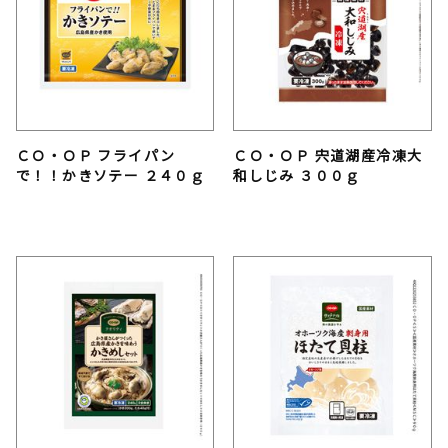
ＣＯ・ＯＰ フライパン
ＣＯ・ＯＰ 宍道湖産冷凍大
で！！かきソテー ２４０ｇ
和しじみ ３００ｇ