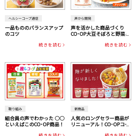
ヘルシーコープ通信
声から開発
一品もののバランスアップ
声を活かした商品づくり
のコツ
CO･OP大豆そぼろと野菜ミ
ックスドライパック（にん
続きを読む
続きを読む
じん・コーン入り）
取り組み
新商品
組合員の声でわかった ○○
人気のロングセラー商品が
といえばこのCO･OP商品！
リニューアル！CO･OPコー
プヌードル
続きを読む
続きを読む