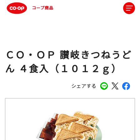
コープ商品
ＣＯ・ＯＰ 讃岐きつねうど
ん ４食入（１０１２ｇ）
シェアする