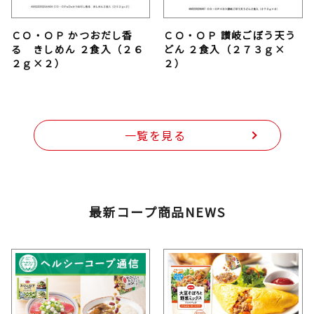
ＣＯ・ＯＰ かつおだし香
ＣＯ・ＯＰ 讃岐ごぼう天う
る きしめん ２食入（２６
どん ２食入（２７３ｇ×
２ｇ×２）
２）
一覧を見る
最新コープ商品NEWS