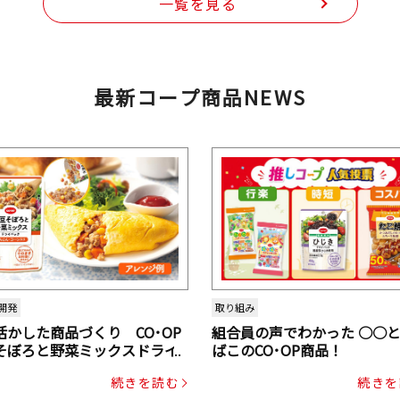
一覧を見る
最新コープ商品NEWS
開発
取り組み
活かした商品づくり CO･OP
組合員の声でわかった ○○
そぼろと野菜ミックスドライ
ばこのCO･OP商品！
ク（にんじん・コーン入り）
続きを読む
続きを