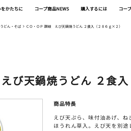
いをかたちに
コープ商品NEWS
購入するには
コー
うどん・そば
ＣＯ・ＯＰ 讃岐 えび天鍋焼うどん ２食入（２８６ｇ×２）
 えび天鍋焼うどん ２食
商品特長
えび天ぷら、味付油あげ、ね
ほうれん草入。えび天を別途