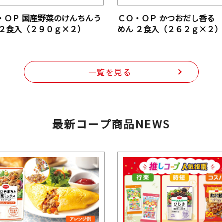
・ＯＰ 国産野菜のけんちんう
ＣＯ・ＯＰ かつおだし香る
 ２食入（２９０ｇ×２）
めん ２食入（２６２ｇ×２
一覧を見る
最新コープ商品NEWS