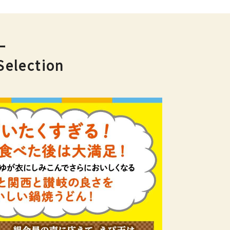
ー
ection