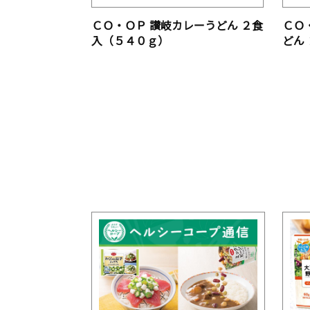
ＣＯ・ＯＰ 讃岐カレーうどん ２食
ＣＯ
入（５４０ｇ）
どん