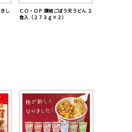
 きし
ＣＯ・ＯＰ 讃岐ごぼう天うどん ２
）
食入（２７３ｇ×２）