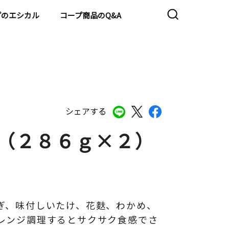
プのエシカル
コープ商品のQ&A
シェアする
入（２８６ｇ×２）
ぎ、味付しいたけ、花麩、わかめ、
レンジ調理するとサクサク食感でさ