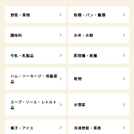
野菜・果物
粉類・パン・麺類
調味料
お米・お餅
牛乳・乳製品
即席麺・乾麺
ハム・ソーセージ・他畜産
乾物
品
スープ・ソース・レトルト
お惣菜
品
菓子・アイス
冷凍野菜・果実