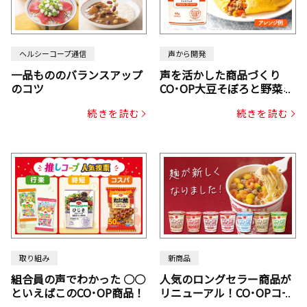
ヘルシーコープ通信
声から開発
一品もののバランスアップ
声を活かした商品づくり
のコツ
CO･OP大豆そぼろと野菜ミ
ックスドライパック（にん
続きを読む
続きを読む
じん・コーン入り）
取り組み
新商品
組合員の声でわかった ○○
人気のロングセラー商品が
といえばこのCO･OP商品！
リニューアル！CO･OPコー
プヌードル