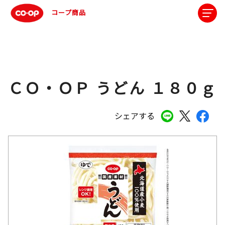
コープ商品
ＣＯ・ＯＰ うどん １８０ｇ
シェアする