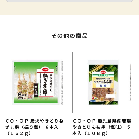
その他の商品
ＣＯ・ＯＰ 炭火やきとりね
ＣＯ・ＯＰ 鹿児島県産若鶏
ぎま串（振り塩） ６本入
やきとりもも串（塩味） ５
（１６２ｇ）
本入（１０８ｇ）