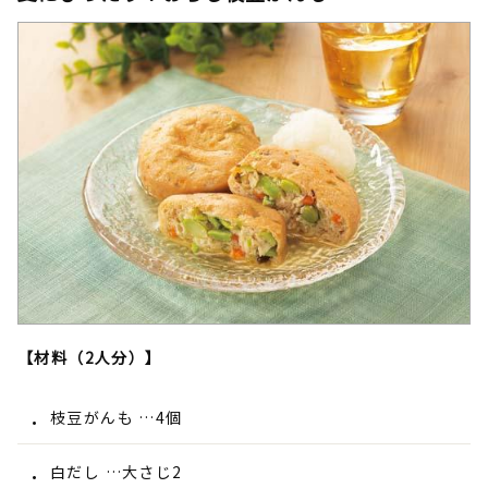
【材料（2人分）】
枝豆がんも …4個
白だし …大さじ2