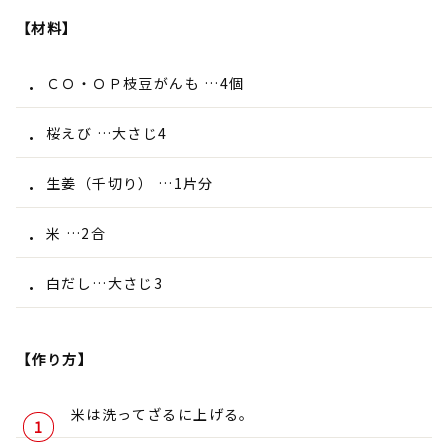
【材料】
ＣＯ・ＯＰ枝豆がんも …4個
桜えび …大さじ4
生姜（千切り） …1片分
米 …2合
白だし…大さじ3
【作り方】
米は洗ってざるに上げる。