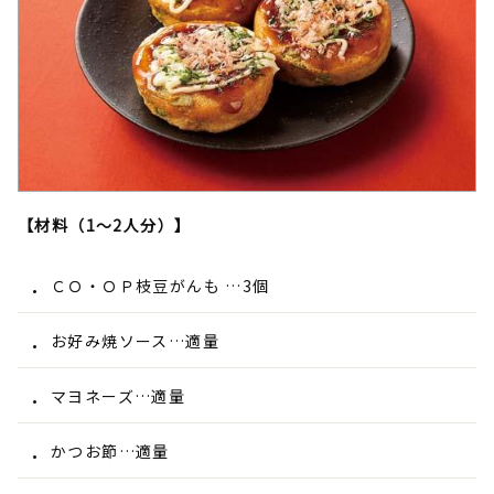
【材料（1～2人分）】
ＣＯ・ＯＰ枝豆がんも …3個
お好み焼ソース…適量
マヨネーズ…適量
かつお節…適量