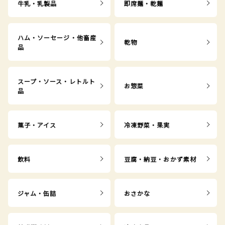
牛乳・乳製品
即席麺・乾麺
ハム・ソーセージ・他畜産
乾物
品
スープ・ソース・レトルト
お惣菜
品
菓子・アイス
冷凍野菜・果実
飲料
豆腐・納豆・おかず素材
ジャム・缶詰
おさかな