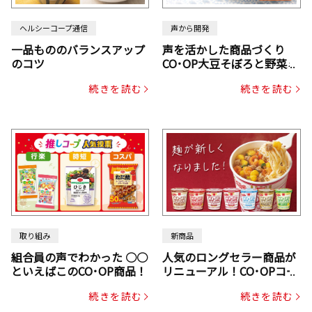
ヘルシーコープ通信
声から開発
一品もののバランスアップ
声を活かした商品づくり
のコツ
CO･OP大豆そぼろと野菜ミ
ックスドライパック（にん
続きを読む
続きを読む
じん・コーン入り）
取り組み
新商品
組合員の声でわかった ○○
人気のロングセラー商品が
といえばこのCO･OP商品！
リニューアル！CO･OPコー
プヌードル
続きを読む
続きを読む