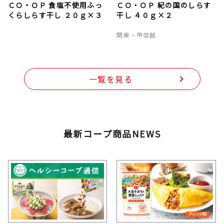
ＣＯ・ＯＰ 食塩不使用ふっ
ＣＯ・ＯＰ 紀の国のしらす
くらしらす干し ２０ｇ×３
干し ４０ｇ×２
関東・甲信越
一覧を見る
最新コープ商品NEWS