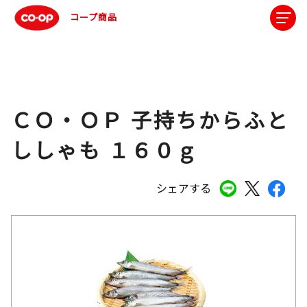
コープ商品
ＣＯ・ＯＰ 子持ちからふと
ししゃも １６０ｇ
シェアする