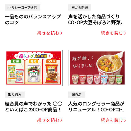
ヘルシーコープ通信
声から開発
一品もののバランスアップ
声を活かした商品づくり
のコツ
CO･OP大豆そぼろと野菜ミ
ックスドライパック（にん
続きを読む
続きを読む
じん・コーン入り）
取り組み
新商品
組合員の声でわかった ○○
人気のロングセラー商品が
といえばこのCO･OP商品！
リニューアル！CO･OPコー
プヌードル
続きを読む
続きを読む