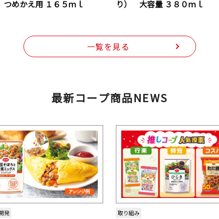
 つめかえ用 １６５ｍｌ
り） 大容量 ３８０ｍｌ
一覧を見る
最新コープ商品NEWS
開発
取り組み