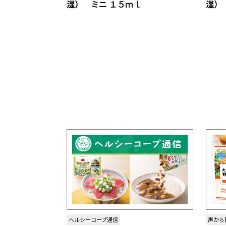
湿） ミニ １５ｍｌ
湿）
ヘルシーコープ通信
声から