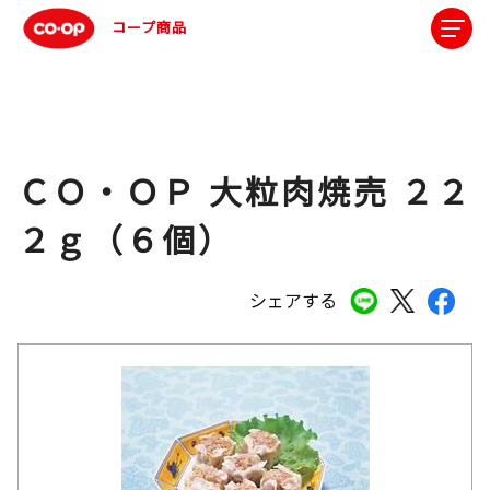
コープ商品
ＣＯ・ＯＰ 大粒肉焼売 ２２
２ｇ（６個）
シェアする