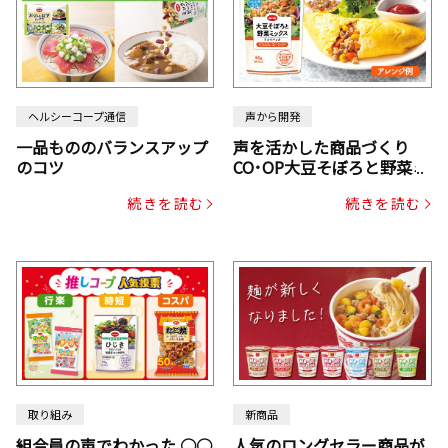
ヘルシーコープ通信
声から開発
一品もののバランスアップ
声を活かした商品づくり
のコツ
CO･OP大豆そぼろと野菜ミ
ックスドライパック（にん
続きを読む
続きを読む
じん・コーン入り）
取り組み
新商品
組合員の声でわかった ○○
人気のロングセラー商品が