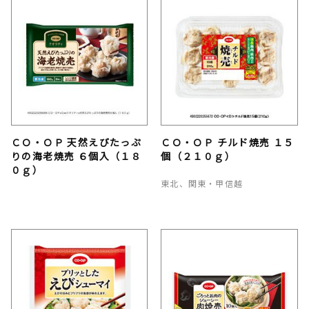
ＣＯ・ＯＰ 天然えびたっぷ
ＣＯ・ＯＰ チルド焼売 １５
りの海老焼売 ６個入（１８
個（２１０ｇ）
０ｇ）
東北、関東・甲信越