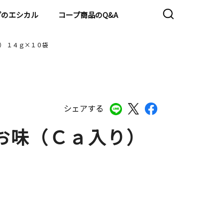
プのエシカル
コープ商品のQ&A
） １４ｇ×１０袋
シェアする
お味（Ｃａ入り）