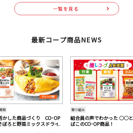
一覧を見る
最新コープ商品NEWS
開発
取り組み
活かした商品づくり CO･OP
組合員の声でわかった ○○
そぼろと野菜ミックスドライ
ばこのCO･OP商品！
ク（にんじん・コーン入り）