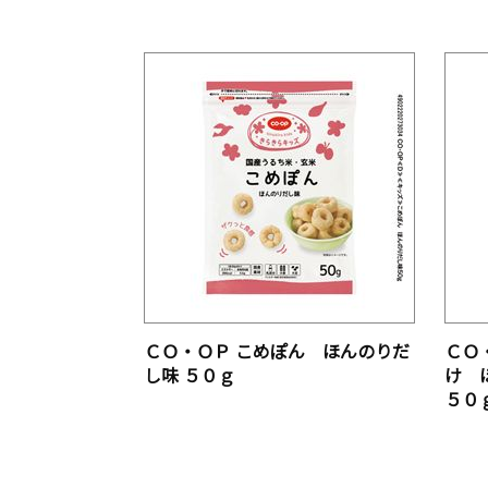
ＣＯ・ＯＰ こめぽん ほんのりだ
ＣＯ
し味 ５０ｇ
け 
５０