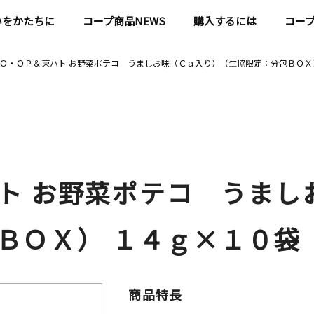
いをかたちに
コープ商品NEWS
購入するには
コー
Ｏ・ＯＰ＆東ハト お野菜ポテコ うましお味（Ｃａ入り）（生協限定：分包ＢＯＸ
ト お野菜ポテコ うまし
ＢＯＸ） １４ｇ×１０袋
商品特長