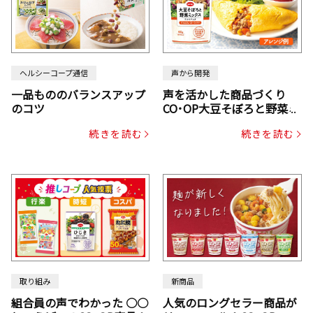
ヘルシーコープ通信
声から開発
一品もののバランスアップ
声を活かした商品づくり
のコツ
CO･OP大豆そぼろと野菜ミ
ックスドライパック（にん
続きを読む
続きを読む
じん・コーン入り）
取り組み
新商品
組合員の声でわかった ○○
人気のロングセラー商品が