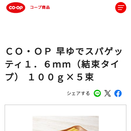
コープ商品
ＣＯ・ＯＰ 早ゆでスパゲッ
ティ１．６ｍｍ（結束タイ
プ） １００ｇ×５束
シェアする