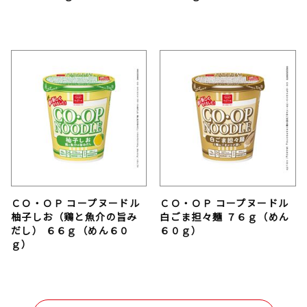
ＣＯ・ＯＰ コープヌードル
ＣＯ・ＯＰ コープヌードル
柚子しお（鶏と魚介の旨み
白ごま担々麺 ７６ｇ（めん
だし） ６６ｇ（めん６０
６０ｇ）
ｇ）