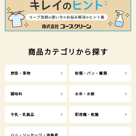
商品カテゴリから探す
野菜・果物
粉類・パン・麺類
調味料
お米・お餅
牛乳・乳製品
即席麺・乾麺
ハム・ソーセージ・他畜産