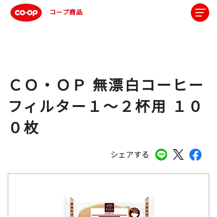
コープ商品
ＣＯ・ＯＰ 無漂白コーヒー
フィルター１～２杯用 １０
０枚
シェアする