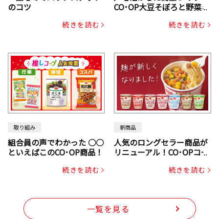
のコツ
CO･OP大豆そぼろと野菜ミ
ックスドライパック（にん
続きを読む
続きを読む
じん・コーン入り）
取り組み
新商品
組合員の声でわかった ○○
人気のロングセラー商品が
といえばこのCO･OP商品！
リニューアル！CO･OPコー
プヌードル
続きを読む
続きを読む
一覧を見る