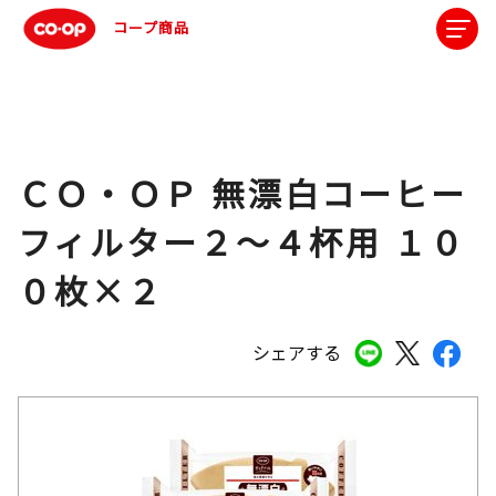
コープ商品
ＣＯ・ＯＰ 無漂白コーヒー
フィルター２～４杯用 １０
０枚×２
シェアする