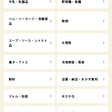
牛乳・乳製品
即席麺・乾麺
ハム・ソーセージ・他畜産
乾物
品
スープ・ソース・レトルト
お惣菜
品
菓子・アイス
冷凍野菜・果実
飲料
豆腐・納豆・おかず素材
ジャム・缶詰
おさかな