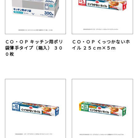
ＣＯ・ＯＰ キッチン用ポリ
ＣＯ・ＯＰ くっつかないホ
袋薄手タイプ（箱入） ３０
イル ２５ｃｍ×５ｍ
０枚