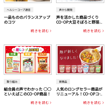
ヘルシーコープ通信
声から開発
一品もののバランスアップ
声を活かした商品づくり
のコツ
CO･OP大豆そぼろと野菜ミ
ックスドライパック（にん
続きを読む
続きを読む
じん・コーン入り）
取り組み
新商品
組合員の声でわかった ○○
人気のロングセラー商品が
といえばこのCO･OP商品！
リニューアル！CO･OPコー
プヌードル
続きを読む
続きを読む