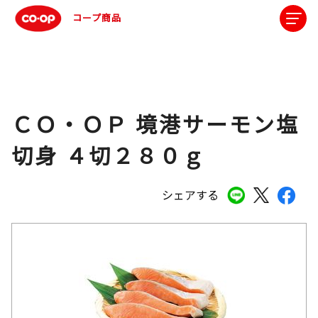
コープ商品
ＣＯ・ＯＰ 境港サーモン塩
切身 ４切２８０ｇ
シェアする