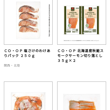
ＣＯ・ＯＰ 塩さけのわけあ
ＣＯ・ＯＰ 北海道産秋鮭ス
りパック ２５０ｇ
モークサーモン切り落とし
３５ｇ×２
関西・北陸