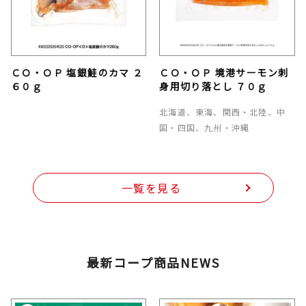
ＣＯ・ＯＰ 塩銀鮭のカマ ２
ＣＯ・ＯＰ 境港サーモン刺
６０ｇ
身用切り落とし ７０ｇ
北海道、東海、関西・北陸、中
国・四国、九州・沖縄
一覧を見る
最新コープ商品NEWS