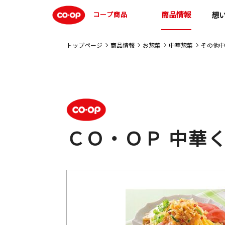
商品情報
コープ商品
想
トップページ
商品情報
お惣菜
中華惣菜
その他中
ＣＯ・ＯＰ 中華く