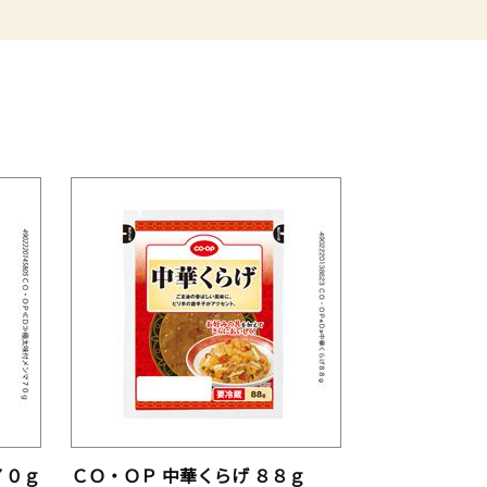
７０ｇ
ＣＯ・ＯＰ 中華くらげ ８８ｇ