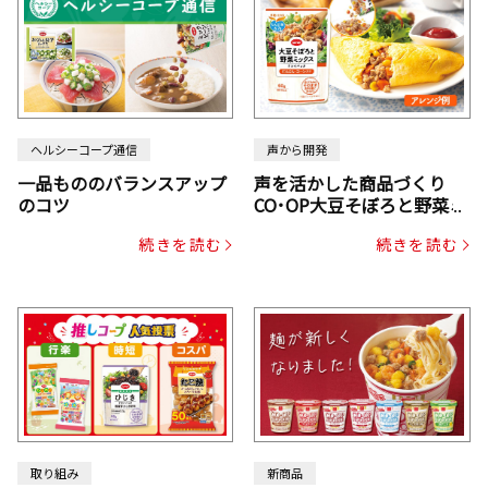
ヘルシーコープ通信
声から開発
一品もののバランスアップ
声を活かした商品づくり
のコツ
CO･OP大豆そぼろと野菜ミ
ックスドライパック（にん
続きを読む
続きを読む
じん・コーン入り）
取り組み
新商品