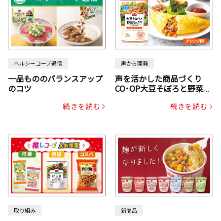
ヘルシーコープ通信
声から開発
一品もののバランスアップ
声を活かした商品づくり
のコツ
CO･OP大豆そぼろと野菜ミ
ックスドライパック（にん
続きを読む
続きを読む
じん・コーン入り）
取り組み
新商品