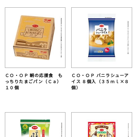
ＣＯ・ＯＰ 朝の応援食 も
ＣＯ・ＯＰ バニラシューア
っちりたまごパン（Ｃａ）
イス ８個入（３５ｍｌ×８
１０個
個）