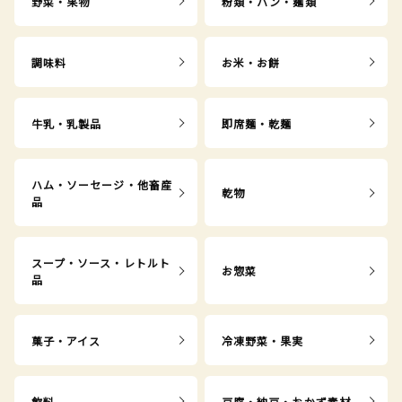
野菜・果物
粉類・パン・麺類
調味料
お米・お餅
牛乳・乳製品
即席麺・乾麺
ハム・ソーセージ・他畜産
乾物
品
スープ・ソース・レトルト
お惣菜
品
菓子・アイス
冷凍野菜・果実
飲料
豆腐・納豆・おかず素材