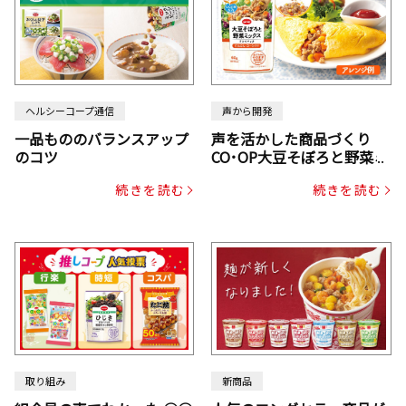
ヘルシーコープ通信
声から開発
一品もののバランスアップ
声を活かした商品づくり
のコツ
CO･OP大豆そぼろと野菜ミ
ックスドライパック（にん
続きを読む
続きを読む
じん・コーン入り）
取り組み
新商品