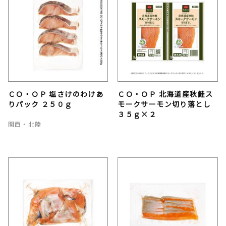
ＣＯ・ＯＰ 塩さけのわけあ
ＣＯ・ＯＰ 北海道産秋鮭ス
りパック ２５０ｇ
モークサーモン切り落とし
３５ｇ×２
関西・北陸