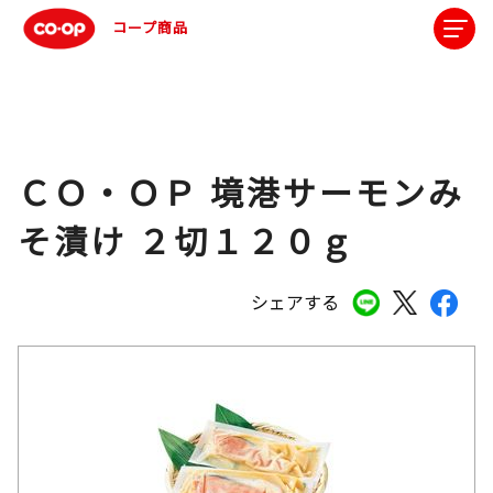
コープ商品
ＣＯ・ＯＰ 境港サーモンみ
そ漬け ２切１２０ｇ
シェアする