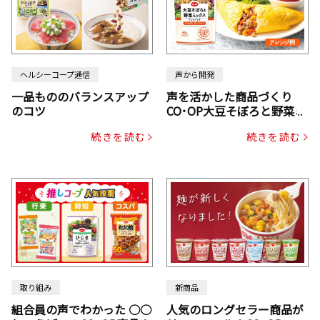
ヘルシーコープ通信
声から開発
一品もののバランスアップ
声を活かした商品づくり
のコツ
CO･OP大豆そぼろと野菜ミ
ックスドライパック（にん
続きを読む
続きを読む
じん・コーン入り）
取り組み
新商品
組合員の声でわかった ○○
人気のロングセラー商品が