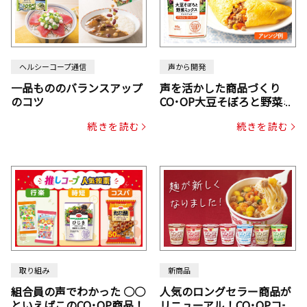
ヘルシーコープ通信
声から開発
一品もののバランスアップ
声を活かした商品づくり
のコツ
CO･OP大豆そぼろと野菜ミ
ックスドライパック（にん
続きを読む
続きを読む
じん・コーン入り）
取り組み
新商品
組合員の声でわかった ○○
人気のロングセラー商品が
といえばこのCO･OP商品！
リニューアル！CO･OPコー