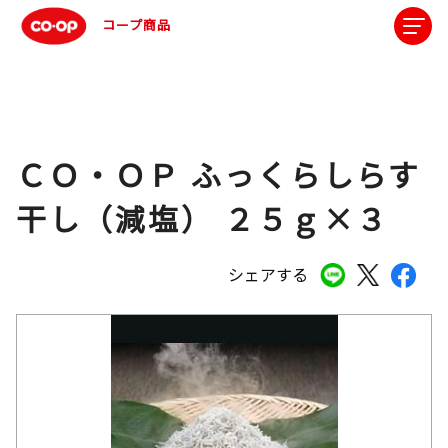
コープ商品
ＣＯ・ＯＰ ふっくらしらす
干し（減塩） ２５ｇ×３
シェアする