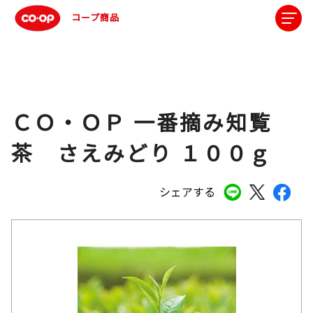
コープ商品
ＣＯ・ＯＰ 一番摘み知覧
茶 さえみどり １００ｇ
シェアする