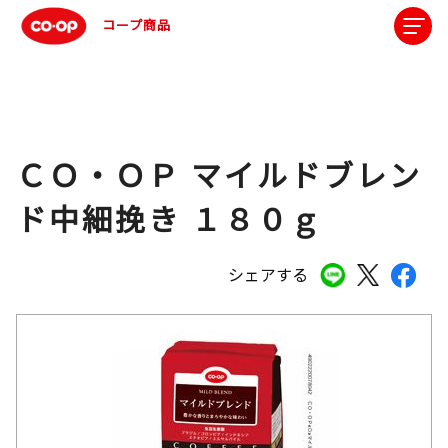
コープ商品
ＣＯ・ＯＰ マイルドブレン
ド中細挽き １８０ｇ
シェアする