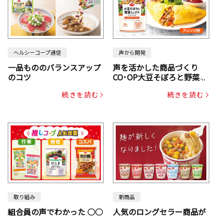
ヘルシーコープ通信
声から開発
一品もののバランスアップ
声を活かした商品づくり
のコツ
CO･OP大豆そぼろと野菜ミ
ックスドライパック（にん
続きを読む
続きを読む
じん・コーン入り）
取り組み
新商品
組合員の声でわかった ○○
人気のロングセラー商品が