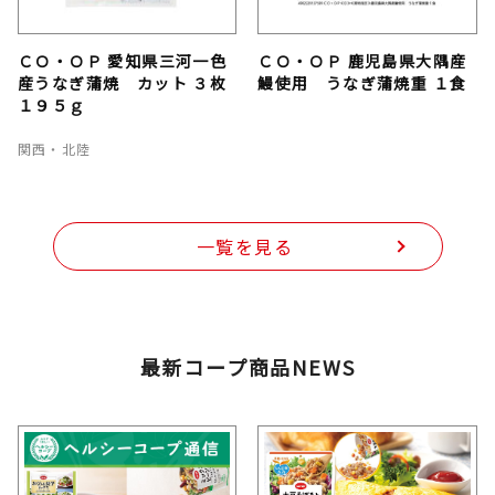
ＣＯ・ＯＰ 愛知県三河一色
ＣＯ・ＯＰ 鹿児島県大隅産
産うなぎ蒲焼 カット ３枚
鰻使用 うなぎ蒲焼重 １食
１９５ｇ
関西・北陸
一覧を見る
最新コープ商品NEWS