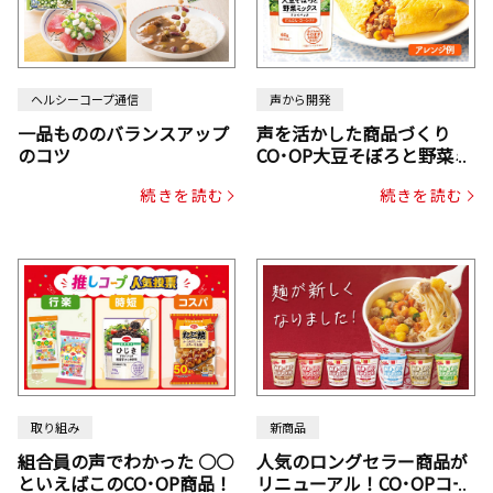
ヘルシーコープ通信
声から開発
一品もののバランスアップ
声を活かした商品づくり
のコツ
CO･OP大豆そぼろと野菜ミ
ックスドライパック（にん
続きを読む
続きを読む
じん・コーン入り）
取り組み
新商品
組合員の声でわかった ○○
人気のロングセラー商品が
といえばこのCO･OP商品！
リニューアル！CO･OPコー