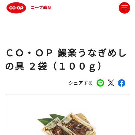
コープ商品
ＣＯ・ＯＰ 鰻楽うなぎめし
の具 ２袋（１００ｇ）
シェアする