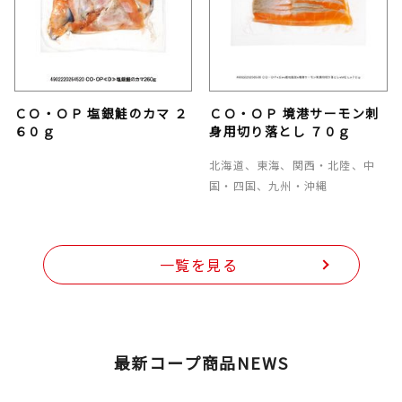
ＣＯ・ＯＰ 塩銀鮭のカマ ２
ＣＯ・ＯＰ 境港サーモン刺
６０ｇ
身用切り落とし ７０ｇ
北海道、東海、関西・北陸、中
国・四国、九州・沖縄
一覧を見る
最新コープ商品NEWS