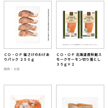
ＣＯ・ＯＰ 塩さけのわけあ
ＣＯ・ＯＰ 北海道産秋鮭ス
りパック ２５０ｇ
モークサーモン切り落とし
３５ｇ×２
関西・北陸