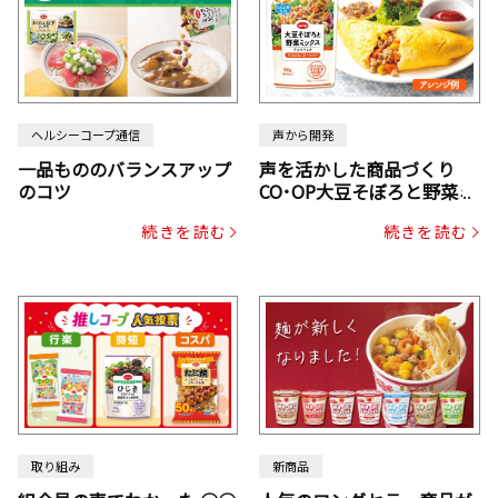
ヘルシーコープ通信
声から開発
一品もののバランスアップ
声を活かした商品づくり
のコツ
CO･OP大豆そぼろと野菜ミ
ックスドライパック（にん
続きを読む
続きを読む
じん・コーン入り）
取り組み
新商品