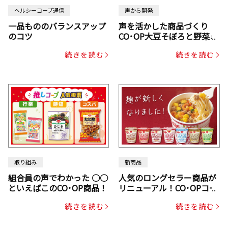
ヘルシーコープ通信
声から開発
一品もののバランスアップ
声を活かした商品づくり
のコツ
CO･OP大豆そぼろと野菜ミ
ックスドライパック（にん
続きを読む
続きを読む
じん・コーン入り）
取り組み
新商品
組合員の声でわかった ○○
人気のロングセラー商品が
といえばこのCO･OP商品！
リニューアル！CO･OPコー
プヌードル
続きを読む
続きを読む